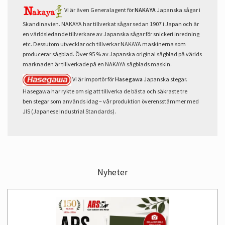
Vi är även Generalagent för
NAKAYA
Japanska sågar i
Skandinavien. NAKAYA har tillverkat sågar sedan 1907 i Japan och är
en världsledande tillverkare av Japanska sågar för snickeri inredning
etc. Dessutom utvecklar och tillverkar NAKAYA maskinerna som
producerar sågblad. Över 95 % av Japanska original sågblad på världs
marknaden är tillverkade på en NAKAYA sågblads maskin.
Vi är importör för
Hasegawa
Japanska stegar.
Hasegawa har rykte om sig att tillverka de bästa och säkraste tre
ben stegar som används idag – vår produktion överensstämmer med
JIS (Japanese Industrial Standards).
Nyheter