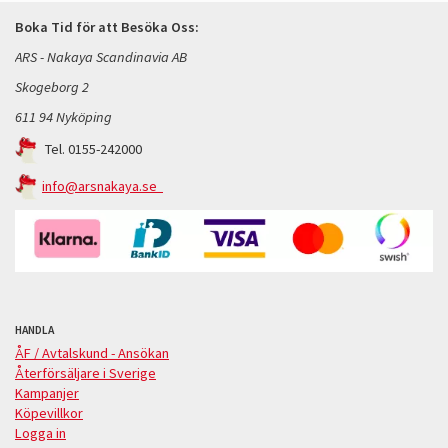
Boka Tid för att Besöka Oss:
ARS - Nakaya Scandinavia AB
Skogeborg 2
611 94 Nyköping
Tel. 0155-242000
info@arsnakaya.se
HANDLA
ÅF / Avtalskund - Ansökan
Återförsäljare i Sverige
Kampanjer
Köpevillkor
Logga in