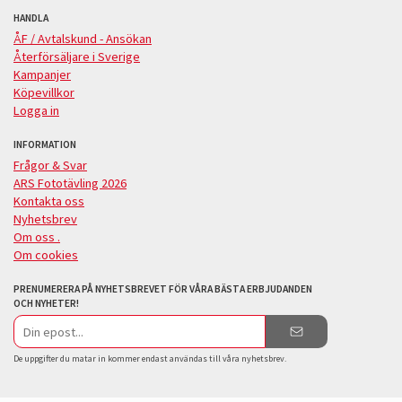
HANDLA
ÅF / Avtalskund - Ansökan
Återförsäljare i Sverige
Kampanjer
Köpevillkor
Logga in
INFORMATION
Frågor & Svar
ARS Fototävling 2026
Kontakta oss
Nyhetsbrev
Om oss .
Om cookies
PRENUMERERA PÅ NYHETSBREVET FÖR VÅRA BÄSTA ERBJUDANDEN
OCH NYHETER!
E-
postadress
De uppgifter du matar in kommer endast användas till våra nyhetsbrev.