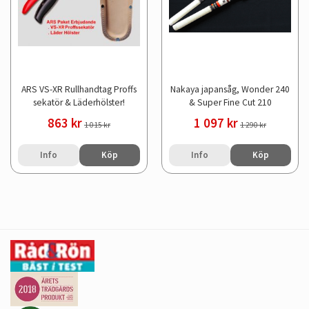
ARS VS-XR Rullhandtag Proffs
Nakaya japansåg, Wonder 240
sekatör & Läderhölster!
& Super Fine Cut 210
863 kr
1 097 kr
1 015 kr
1 290 kr
Info
Köp
Info
Köp