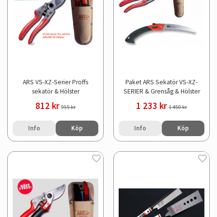
ARS VS-XZ-Serier Proffs
Paket ARS Sekatör VS-XZ-
sekatör & Hölster
SERIER & Grensåg & Hölster
812 kr
1 233 kr
955 kr
1 450 kr
Info
Köp
Info
Köp