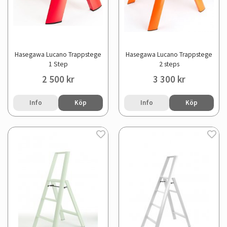
Hasegawa Lucano Trappstege
Hasegawa Lucano Trappstege
1 Step
2 steps
2 500 kr
3 300 kr
Info
Köp
Info
Köp