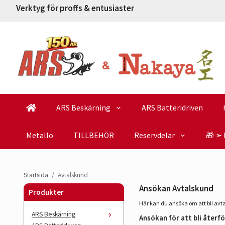
Verktyg för proffs & entusiaster
ARS Beskärning
ARS Batteridriven
Metallo
TILLBEHÖR
Reservdelar
🎁 ➣ 
Startsida
/
Avtalskund
Ansökan Avtalskund
Produkter
Här kan du ansöka om att bli avta
ARS Beskärning
Ansökan för att bli återfö