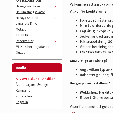
ARS Batteridriven
Välkommen att ansöka om att
Hasegawa Stege
Villkor för kreditgivning
Helium stångsekatör
Nakaya Snickeri
Företaget måste vara
Japanska Knivar
Minsta ordervärde p
Metallo
Låg årlig inköpsvol
TILLBEHÖR
Sedvanlig kreditpröv
Reservdelar
Fakturabetalning:
30
Vid sen betalning de
🎁 ➣ Paket Erbjudande
Fakturan skickas via 
Outlet
OBS! Viktigt att tänka på
Handla
Ange vilken typ av k
Rabatter gäller ej f
ÅF / Avtalskund - Ansökan
Hur gör jag en beställning?
Återförsäljare i Sverige
Kampanjer
Webbshop:
När ditt 
Köpevillkor
E-post:
Större bestäl
Logga in
Vi ser fram emot ett gott 