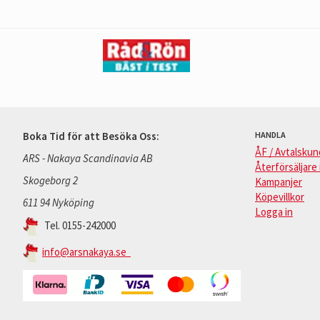
Boka Tid för att Besöka Oss:
HANDLA
ÅF / Avtalskun
ARS - Nakaya Scandinavia AB
Återförsäljare 
Skogeborg 2
Kampanjer
Köpevillkor
611 94 Nyköping
Logga in
Tel. 0155-242000
info@arsnakaya.se