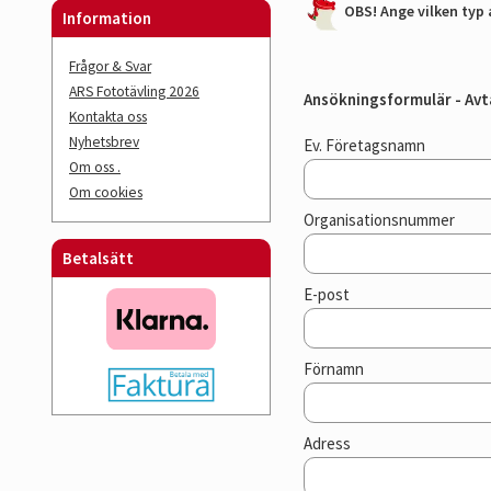
OBS! Ange vilken typ 
Information
Frågor & Svar
ARS Fototävling 2026
Ansökningsformulär - Av
Kontakta oss
Nyhetsbrev
Ev. Företagsnamn
Om oss .
Om cookies
Organisationsnummer
Betalsätt
E-post
Förnamn
Adress