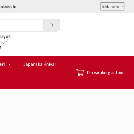
Välj
ter
Logga in
moms
alagent
agar
g
eri
Japanska Knivar
Din varukorg är tom!