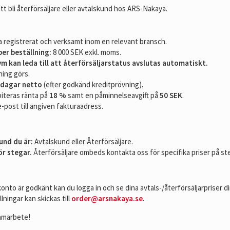
 bli återförsäljare eller avtalskund hos ARS-Nakaya.
 registrerat och verksamt inom en relevant bransch.
er beställning:
8 000 SEK exkl. moms.
ym kan leda till att återförsäljarstatus avslutas automatiskt.
ning görs.
 dagar netto
(efter godkänd kreditprövning).
biteras ränta på
18 %
samt en påminnelseavgift på
50 SEK
.
e-post till angiven fakturaadress.
und du är:
Avtalskund eller Återförsäljare.
ör stegar.
Återförsäljare ombeds kontakta oss för specifika priser på st
konto är godkänt kan du logga in och se dina avtals-/återförsäljarpriser di
lningar kan skickas till
order@arsnakaya.se
.
samarbete!