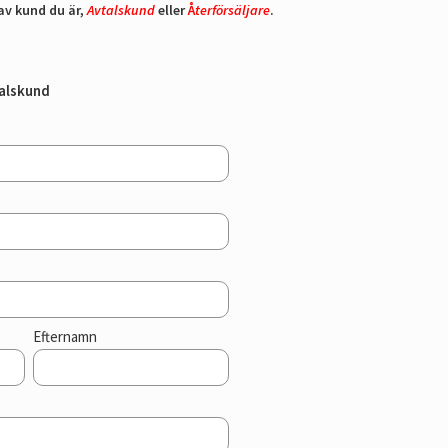
av kund du är,
Avtalskund
eller
Å
terförsäljare
.
talskund
Efternamn