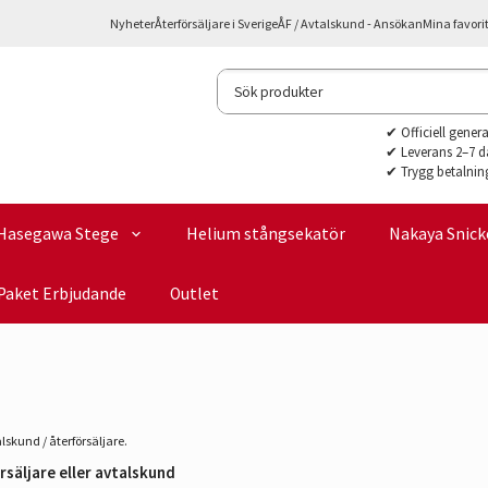
Nyheter
Återförsäljare i Sverige
ÅF / Avtalskund - Ansökan
Mina favori
✔ Officiell gener
✔ Leverans 2–7 d
✔ Trygg betalnin
Hasegawa Stege
Helium stångsekatör
Nakaya Snick
Paket Erbjudande
Outlet
lskund / återförsäljare.
rsäljare eller avtalskund