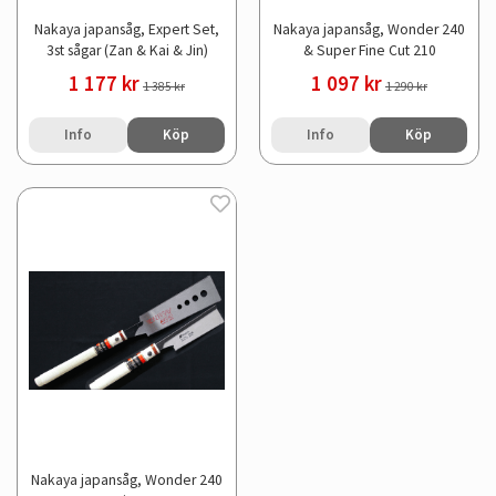
Nakaya japansåg, Expert Set,
Nakaya japansåg, Wonder 240
3st sågar (Zan & Kai & Jin)
& Super Fine Cut 210
1 177 kr
1 097 kr
1 385 kr
1 290 kr
Info
Köp
Info
Köp
Nakaya japansåg, Wonder 240