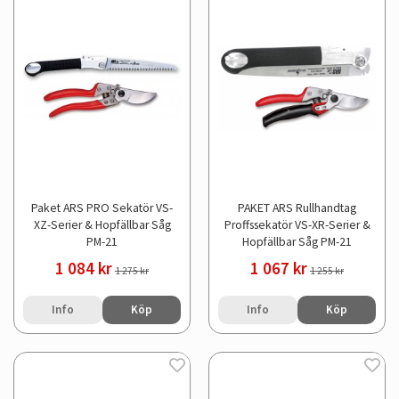
Paket ARS PRO Sekatör VS-
PAKET ARS Rullhandtag
XZ-Serier & Hopfällbar Såg
Proffssekatör VS-XR-Serier &
PM-21
Hopfällbar Såg PM-21
1 084 kr
1 067 kr
1 275 kr
1 255 kr
Info
Köp
Info
Köp