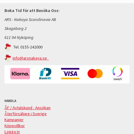
Boka Tid för att Besöka Oss:
ARS - Nakaya Scandinavia AB
Skogeborg 2
611 94 Nyköping
Tel. 0155-242000
info@arsnakaya.se
HANDLA
ÅF / Avtalskund - Ansökan
Återförsäljare i Sverige
Kampanjer
Köpevillkor
Logga in