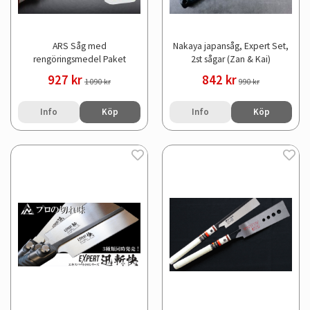
ARS Såg med
Nakaya japansåg, Expert Set,
rengöringsmedel Paket
2st sågar (Zan & Kai)
927 kr
842 kr
1 090 kr
990 kr
Info
Köp
Info
Köp