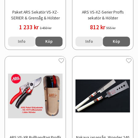
Paket ARS Sekatör VS-XZ-
ARS VS-XZ-Serier Proffs
SERIER & Grensåg & Hölster
sekatör & Hölster
1 233 kr
812 kr
1 450 kr
955 kr
Info
Köp
Info
Köp
ARS VS-XR Rullhandtag Proffs
Nakaya japansåg, Wonder 240