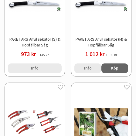
PAKET ARS Anvil sekatör (S) &
PAKET ARS Anvil sekatör (M) &
Hopfällbar Såg
Hopfällbar Såg
973 kr
1 012 kr
1 145 kr
1 190 kr
Info
Info
Köp