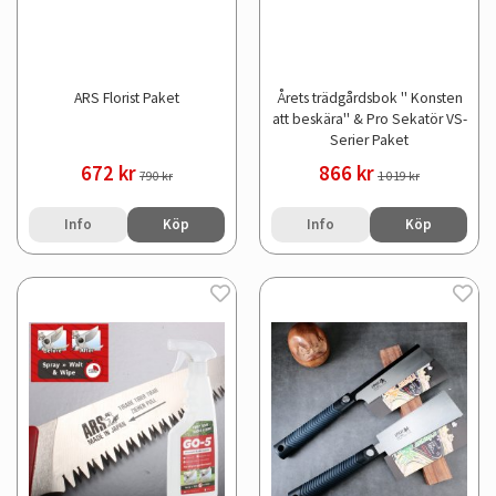
ARS Florist Paket
Årets trädgårdsbok '' Konsten
att beskära'' & Pro Sekatör VS-
Serier Paket
672 kr
866 kr
790 kr
1 019 kr
Info
Köp
Info
Köp