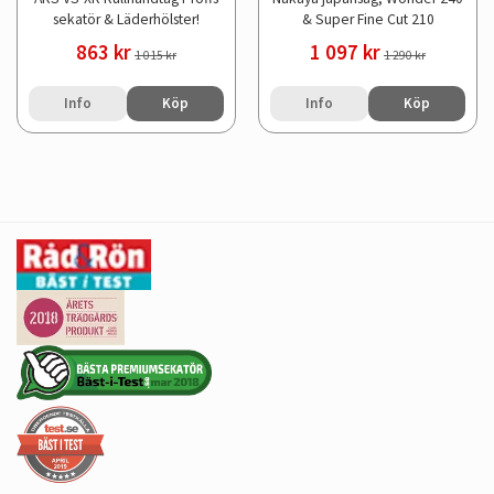
sekatör & Läderhölster!
& Super Fine Cut 210
863 kr
1 097 kr
1 015 kr
1 290 kr
Info
Köp
Info
Köp