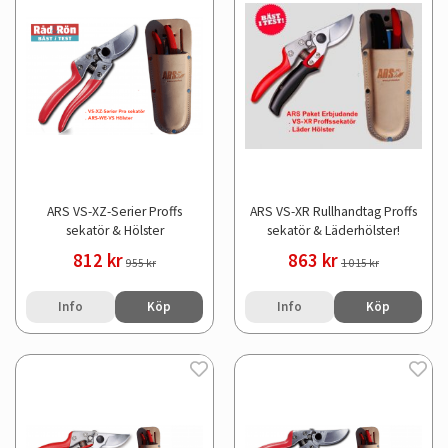
ARS VS-XZ-Serier Proffs
ARS VS-XR Rullhandtag Proffs
sekatör & Hölster
sekatör & Läderhölster!
812 kr
863 kr
955 kr
1 015 kr
Info
Köp
Info
Köp