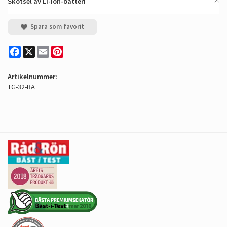
Skötsel av Li-Ion-batteri
Spara som favorit
Facebook
X
Email
Pinterest
Artikelnummer:
TG-32-BA