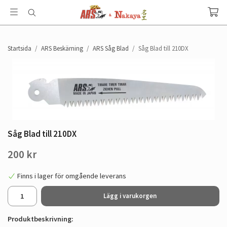
Startsida
/
ARS Beskärning
/
ARS Såg Blad
/
Såg Blad till 210DX
Såg Blad till 210DX
200 kr
Finns i lager för omgående leverans
Lägg i varukorgen
Produktbeskrivning: