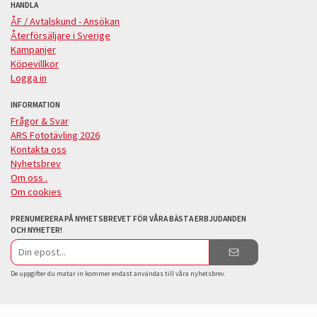
HANDLA
ÅF / Avtalskund - Ansökan
Återförsäljare i Sverige
Kampanjer
Köpevillkor
Logga in
INFORMATION
Frågor & Svar
ARS Fototävling 2026
Kontakta oss
Nyhetsbrev
Om oss .
Om cookies
PRENUMERERA PÅ NYHETSBREVET FÖR VÅRA BÄSTA ERBJUDANDEN
OCH NYHETER!
E-
postadress
De uppgifter du matar in kommer endast användas till våra nyhetsbrev.