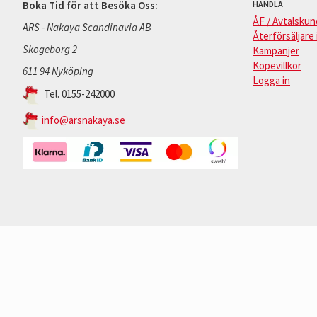
Boka Tid för att Besöka Oss:
HANDLA
ÅF / Avtalskun
ARS - Nakaya Scandinavia AB
Återförsäljare 
Skogeborg 2
Kampanjer
Köpevillkor
611 94 Nyköping
Logga in
Tel. 0155-242000
info@arsnakaya.se