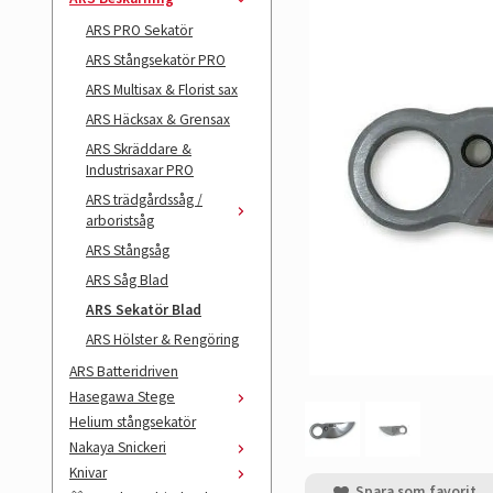
ARS PRO Sekatör
ARS Stångsekatör PRO
ARS Multisax & Florist sax
ARS Häcksax & Grensax
ARS Skräddare &
Industrisaxar PRO
ARS trädgårdssåg /
arboristsåg
ARS Stångsåg
ARS Såg Blad
ARS Sekatör Blad
ARS Hölster & Rengöring
ARS Batteridriven
Hasegawa Stege
Helium stångsekatör
Nakaya Snickeri
Knivar
Spara som favorit