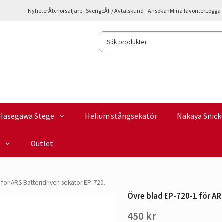
Nyheter
Återförsäljare i Sverige
ÅF / Avtalskund - Ansökan
Mina favoriter
Logga 
Hasegawa Stege
Helium stångsekatör
Nakaya Snick
Outlet
för ARS Batteridriven sekatör EP-720.
Övre blad EP-720-1 för AR
450 kr