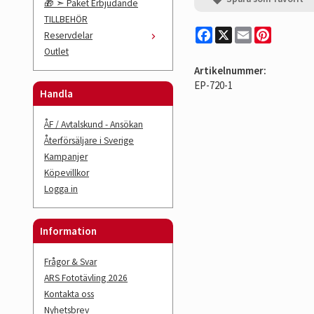
🎁 ➣ Paket Erbjudande
TILLBEHÖR
Facebook
X
Email
Pinterest
Reservdelar
Outlet
Artikelnummer:
EP-720-1
Handla
ÅF / Avtalskund - Ansökan
Återförsäljare i Sverige
Kampanjer
Köpevillkor
Logga in
Information
Frågor & Svar
ARS Fototävling 2026
Kontakta oss
Nyhetsbrev