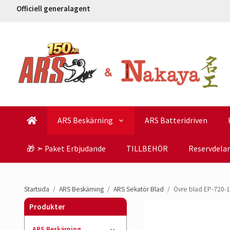
Officiell generalagent
ARS Beskärning
ARS Batteridriven
🎁 ➣ Paket Erbjudande
TILLBEHÖR
Reservdelar
Startsida
/
ARS Beskärning
/
ARS Sekatör Blad
/
Övre blad EP-720-1 
Produkter
ARS Beskärning