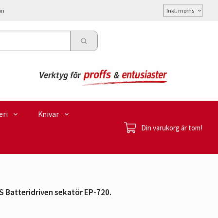
Välj
in
moms
eri
Knivar
Din varukorg är tom!
S Batteridriven sekatör EP-720.