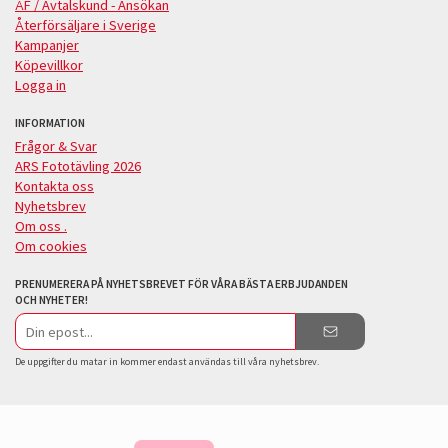
ÅF / Avtalskund - Ansökan
Återförsäljare i Sverige
Kampanjer
Köpevillkor
Logga in
INFORMATION
Frågor & Svar
ARS Fototävling 2026
Kontakta oss
Nyhetsbrev
Om oss .
Om cookies
PRENUMERERA PÅ NYHETSBREVET FÖR VÅRA BÄSTA ERBJUDANDEN
OCH NYHETER!
E-
postadress
De uppgifter du matar in kommer endast användas till våra nyhetsbrev.