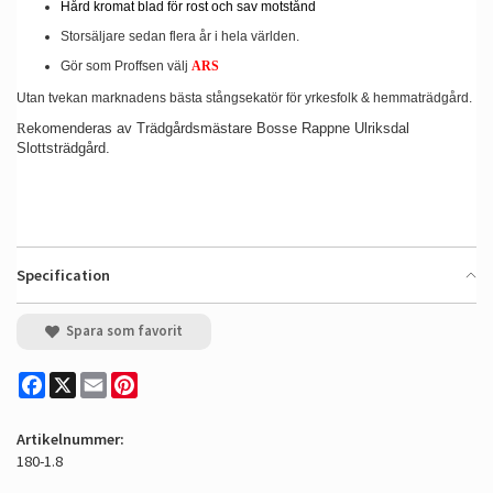
Hård kromat blad för rost och sav motstånd
Storsäljare sedan flera år i hela världen.
Gör som Proffsen välj
ARS
Utan tvekan marknadens bästa stångsekatör för yrkesfolk & hemmaträdgård.
R
ekomenderas av Trädgårdsmästare Bosse Rappne Ulriksdal
Slottsträdgård.
Specification
Spara som favorit
Facebook
X
Email
Pinterest
Artikelnummer:
180-1.8