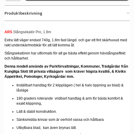
Produktbeskrivning
ARS
Stångsekatör Pro, 1.8m
Extra lätt väger endast 740g, 1.8m fast längd. och gar ett fint skärhuvud med
rakt underskär/motskär för att lätt komma åt.
Stångsekatören
har utformats för att ge bästa effekt genom hävstångseffekt
och hållbarhet.
Denna modell a
nvänds av Parkförvaltningar, Kommuner, Trädgårdar från
Kungliga Slott till privata
villaägare som kräver högsta kvalité, & Kiviks
Äppelriket, Pomologer, Kyrkogårdar mm.
Inställbart handtag för 2 klipplägen ( hel & halv öppning av blad) &
låsläge
180 graders roterande vridbart handtag & arm för bästa komfort &
exakt klippning,
Lätt & stabil konstruktion.
Sänksmidda knivar som är oerhört vassa och hållbara
Utbytbara blad, kan även brynas lätt.