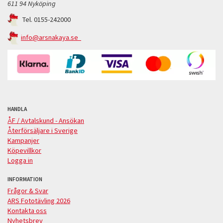
611 94 Nyköping
Tel. 0155-242000
info@arsnakaya.se
HANDLA
ÅF / Avtalskund - Ansökan
Återförsäljare i Sverige
Kampanjer
Köpevillkor
Logga in
INFORMATION
Frågor & Svar
ARS Fototävling 2026
Kontakta oss
Nyhetsbrev