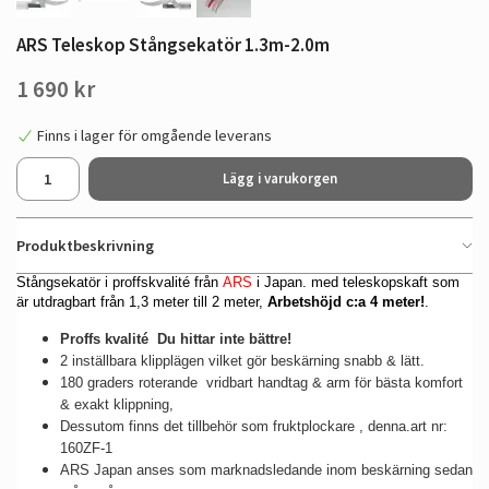
ARS Teleskop Stångsekatör 1.3m-2.0m
1 690 kr
Finns i lager för omgående leverans
Lägg i varukorgen
Produktbeskrivning
Stångsekatör i proffskvalité från
ARS
i Japan. med teleskopskaft som
är utdragbart från 1,3 meter till 2 meter,
Arbetshöjd c:a 4 meter!
.
Proffs kvalité Du hittar inte bättre!
2 inställbara klipplägen vilket gör beskärning snabb & lätt.
180 graders roterande vridbart handtag & arm för bästa komfort
& exakt klippning,
Dessutom finns det tillbehör som fruktplockare , denna.art nr:
160ZF-1
ARS Japan anses som marknadsledande inom beskärning sedan