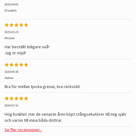
2025-04-02
Elisabeth
2025-03-25
Michael
Har beställt tidigare oxå!
Jag ör nöjd!
2024-09-30
Helena
Bra för mellan tjocka grenar, bra räckvidd.
2024-07-31
Hög kvalitet. Har de senaste åren köpt stångsekatörer till mig själv
och varsin till mina båda döttrar.
Se fler recensioner...