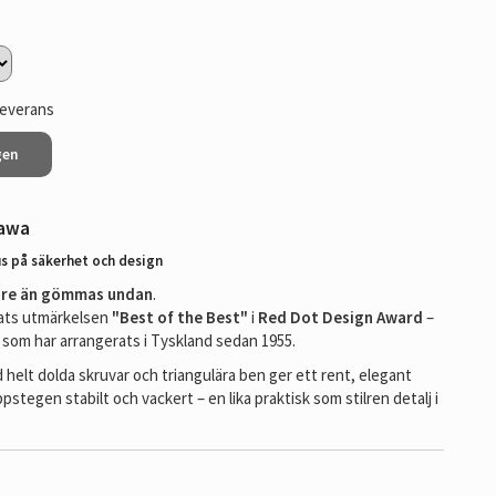
leverans
gen
gawa
s på säkerhet och design
rare än gömmas undan
.
elats utmärkelsen
"Best of the Best"
i
Red Dot Design Award
–
g som har arrangerats i Tyskland sedan 1955.
helt dolda skruvar och triangulära ben ger ett rent, elegant
pstegen stabilt och vackert – en lika praktisk som stilren detalj i