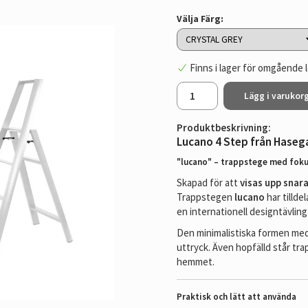
Välja Färg:
Finns i lager för omgående 
Lägg i varukor
Produktbeskrivning:
Lucano 4 Step från Hase
"lucano" – trappstege med foku
Skapad för att
visas upp sna
Trappstegen
lucano
har tilld
en internationell designtävlin
Den minimalistiska formen med 
uttryck. Även hopfälld står trap
hemmet.
Praktisk och lätt att använda