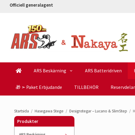
Officiell generalagent
ARS Beskärning
ARS Batteridriven
🎁 ➣ Paket Erbjudande
TILLBEHÖR
Reservdelar
Startsida
/
Hasegawa Stege
/
Designstegar – Lucano & SlimStep
/
H
Produkter
ARS Beskärning