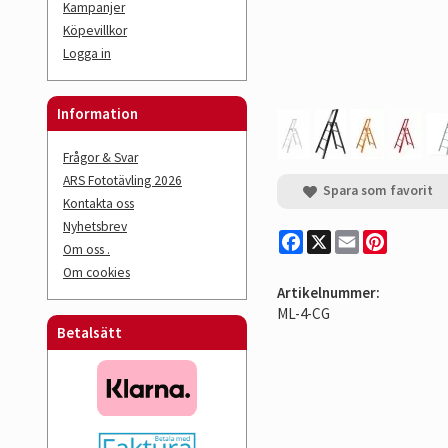
Kampanjer
Köpevillkor
Logga in
Information
Frågor & Svar
ARS Fototävling 2026
Spara som favorit
Kontakta oss
Nyhetsbrev
Facebook
X
Email
Pinterest
Om oss .
Om cookies
Artikelnummer:
ML-4-CG
Betalsätt