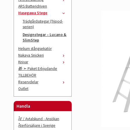
ARS Batteridriven
Hasegawa Stege
Trädgårdsstegar (Tripod-
serien)
Designstegar – Lucano &
SlimStep
Helium stångsekatör
Nakaya Snickeri
Knivar
🎁 ➣ Paket Erbjudande
TILLBEHÖR
Reservdelar
Outlet
Handla
ÅF / Avtalskund - Ansökan
Återförsäljare i Sverige