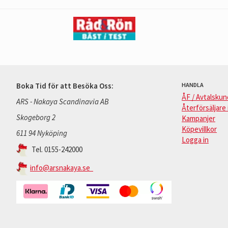
Boka Tid för att Besöka Oss:
HANDLA
ÅF / Avtalskun
ARS - Nakaya Scandinavia AB
Återförsäljare 
Skogeborg 2
Kampanjer
Köpevillkor
611 94 Nyköping
Logga in
Tel. 0155-242000
info@arsnakaya.se