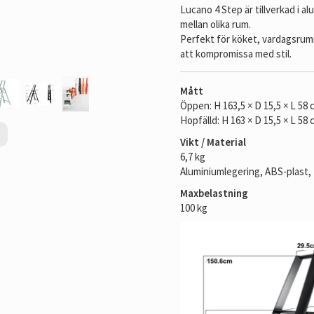
Lucano 4 Step är tillverkad i al
mellan olika rum.
Perfekt för köket, vardagsrumm
att kompromissa med stil.
Mått
Öppen: H 163,5 × D 15,5 × L 58 
Hopfälld: H 163 × D 15,5 × L 58
Vikt / Material
6,7 kg
Aluminiumlegering, ABS-plast,
Maxbelastning
100 kg