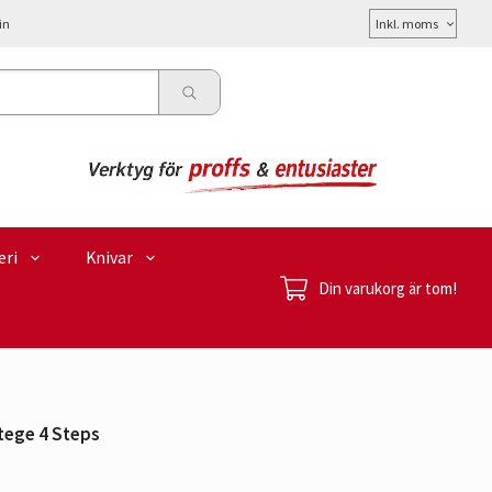
Välj
in
moms
eri
Knivar
Din varukorg är tom!
ege 4 Steps