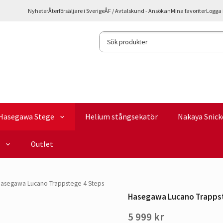
Nyheter
Återförsäljare i Sverige
ÅF / Avtalskund - Ansökan
Mina favoriter
Logga 
Hasegawa Stege
Helium stångsekatör
Nakaya Snick
Outlet
asegawa Lucano Trappstege 4 Steps
Hasegawa Lucano Trappst
5 999 kr