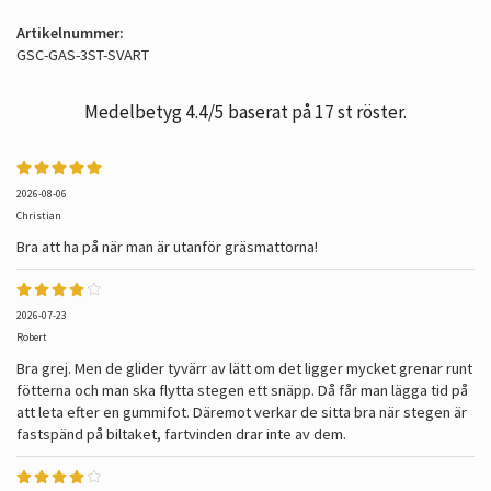
Artikelnummer:
GSC-GAS-3ST-SVART
Medelbetyg
4.4
/5 baserat på
17
st röster.
2026-08-06
Christian
Bra att ha på när man är utanför gräsmattorna!
2026-07-23
Robert
Bra grej. Men de glider tyvärr av lätt om det ligger mycket grenar runt
fötterna och man ska flytta stegen ett snäpp. Då får man lägga tid på
att leta efter en gummifot. Däremot verkar de sitta bra när stegen är
fastspänd på biltaket, fartvinden drar inte av dem.