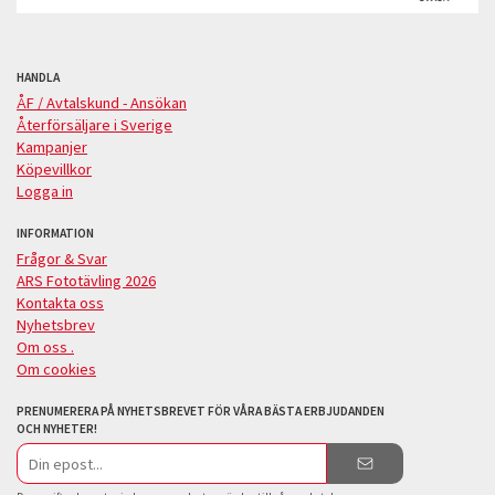
HANDLA
ÅF / Avtalskund - Ansökan
Återförsäljare i Sverige
Kampanjer
Köpevillkor
Logga in
INFORMATION
Frågor & Svar
ARS Fototävling 2026
Kontakta oss
Nyhetsbrev
Om oss .
Om cookies
PRENUMERERA PÅ NYHETSBREVET FÖR VÅRA BÄSTA ERBJUDANDEN
OCH NYHETER!
E-
postadress