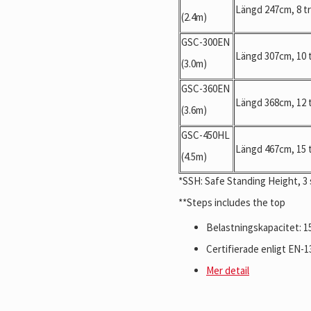
Längd 247cm, 8 t
(2.4m)
GSC-300EN
Längd 307cm, 10 
(3.0m)
GSC-360EN
Längd 368cm, 12 
(3.6m)
GSC-450HL
Längd 467cm, 15 
(4.5m)
*SSH: Safe Standing Height, 3 
**Steps includes the top
Belastningskapacitet: 1
Certifierade enligt EN-
Mer detail