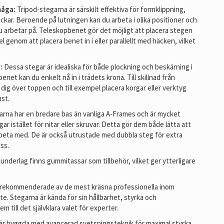
måga:
Tripod-stegarna är särskilt effektiva för formklippning,
kar. Beroende på lutningen kan du arbeta i olika positioner och
du arbetar på. Teleskopbenet gör det möjligt att placera stegen
el genom att placera benet in i eller parallellt med häcken, vilket
:
Dessa stegar är idealiska för både plockning och beskärning i
net kan du enkelt nå in i trädets krona. Till skillnad från
a dig över toppen och till exempel placera korgar eller verktyg
st.
rna har en bredare bas än vanliga A-Frames och är mycket
r istället för nitar eller skruvar. Detta gör dem både lätta att
rbeta med. De är också utrustade med dubbla steg för extra
ss.
underlag finns gummitassar som tillbehör, vilket ger ytterligare
 rekommenderade av de mest kräsna professionella inom
e. Stegarna är kända för sin hållbarhet, styrka och
m till det självklara valet för experter.
är byggda med avancerad svetsningsteknik för maximal styrka