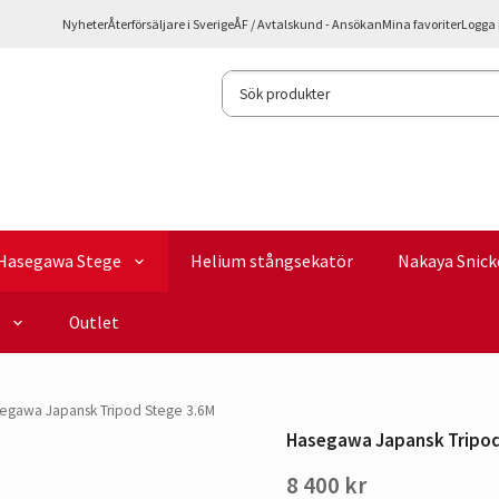
Nyheter
Återförsäljare i Sverige
ÅF / Avtalskund - Ansökan
Mina favoriter
Logga 
Hasegawa Stege
Helium stångsekatör
Nakaya Snick
Outlet
egawa Japansk Tripod Stege 3.6M
Hasegawa Japansk Tripod
8 400 kr