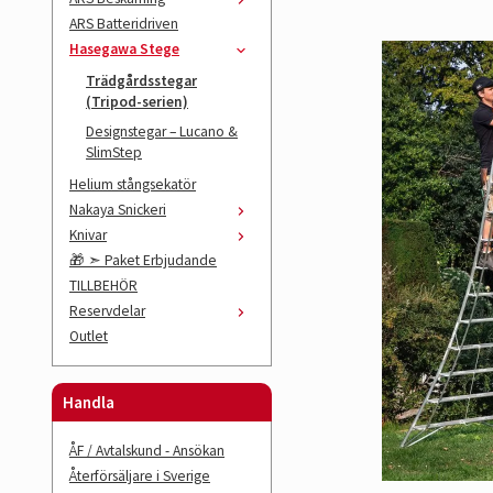
ARS Batteridriven
Hasegawa Stege
Trädgårdsstegar
(Tripod-serien)
Designstegar – Lucano &
SlimStep
Helium stångsekatör
Nakaya Snickeri
Knivar
🎁 ➣ Paket Erbjudande
TILLBEHÖR
Reservdelar
Outlet
Handla
ÅF / Avtalskund - Ansökan
Återförsäljare i Sverige