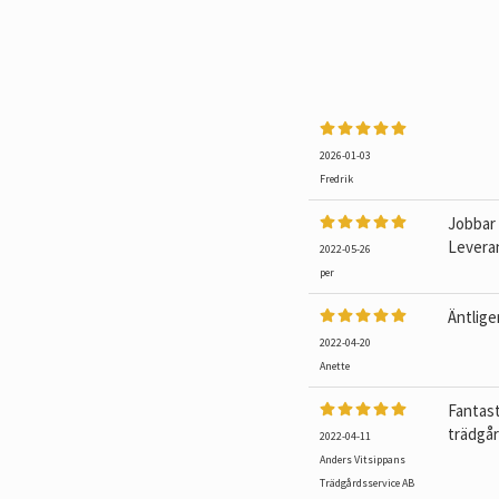
2026-01-03
Fredrik
Jobbar 
Levera
2022-05-26
per
Äntlige
2022-04-20
Anette
Fantast
trädgå
2022-04-11
Anders Vitsippans
Trädgårdsservice AB