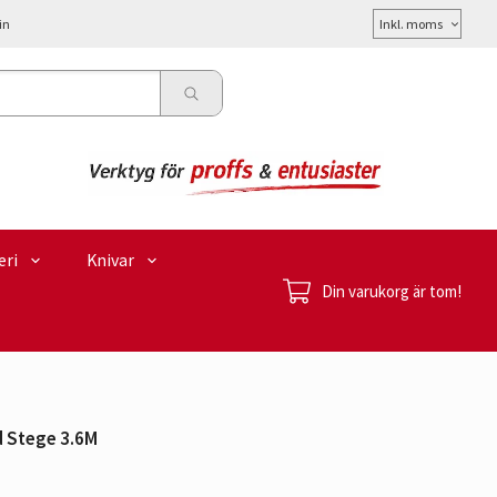
Välj
in
moms
eri
Knivar
Din varukorg är tom!
 Stege 3.6M