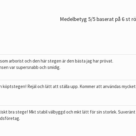
Medelbetyg
5
/5 baserat på
6
st rö
som arborist och den här stegen är den bästa jag har prövat.
nsen var supersnabb och smidig.
n köptstegen! Rejäl och lätt att ställa upp. Kommer att användas mycket 
iskt bra stege! Mkt stabil välbyggd och mkt lätt för sin storlek. Suveränt
rdsföretag.