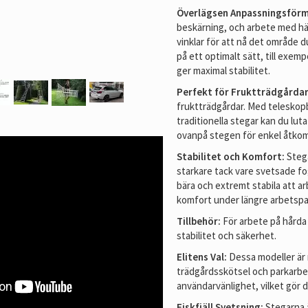
Överlägsen Anpassningsför
beskärning, och arbete med häc
vinklar för att nå det område 
på ett optimalt sätt, till exemp
ger maximal stabilitet.
Perfekt för Fruktträdgårdar
fruktträdgårdar. Med teleskopbe
traditionella stegar kan du lut
ovanpå stegen för enkel åtkom
Stabilitet och Komfort:
Stega
starkare tack vare svetsade foga
bära och extremt stabila att a
komfort under längre arbetspa
Tillbehör:
För arbete på hårda 
stabilitet och säkerhet.
Elitens Val:
Dessa modeller är
trädgårdsskötsel och parkarbet
användarvänlighet, vilket gör de
Fiskfjäll Svetsning:
Stegarna 