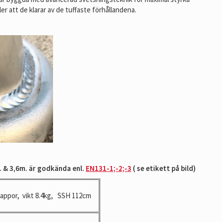
ler att de klarar av de tuffaste förhållandena.
. & 3,6m. är godkända enl.
EN131-1;-2;-3
( se etikett på bild)
rappor, vikt 8.4kg, SSH 112cm