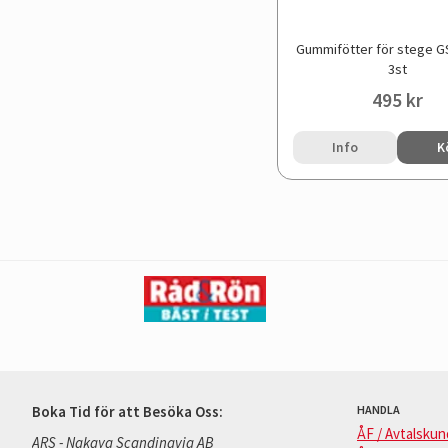
Gummifötter för stege 
3st
495 kr
Info
K
Boka Tid för att Besöka Oss:
HANDLA
ÅF / Avtalskun
ARS - Nakaya Scandinavia AB