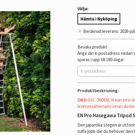
Välja:
Hämta i Nyköping
Beräknad leverans: 2026-juli
Bevaka produkt
Ange din e-postadress nedan så
sparas i upp till 180 dagar.
Produktbeskrivning:
OBS!
GSC-360EN, Vi kan inte sk
leveransalternativ innan du bes
EN Pro Hasegawa Tripod 
Den japanska stegen är utforma
tuffa jobb där du behöver den 