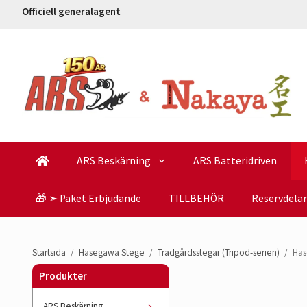
Officiell generalagent
ARS Beskärning
ARS Batteridriven
🎁 ➣ Paket Erbjudande
TILLBEHÖR
Reservdelar
Startsida
/
Hasegawa Stege
/
Trädgårdsstegar (Tripod-serien)
/
Has
Produkter
ARS Beskärning