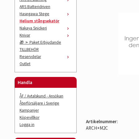
ARS Batteridriven
Hasegawa Stege
Helium stångsekatör
Nakaya Snickeri
Knivar
🎁 ➣ Paket Erbjudande
TILLBEHÖR
Reservdelar
Outlet
Handla
ÅF / Avtalskund - Ansökan
Återförsäljare i Sverige
Kampanjer
Köpevillkor
Artikelnummer:
Logga in
ARCH+M2C