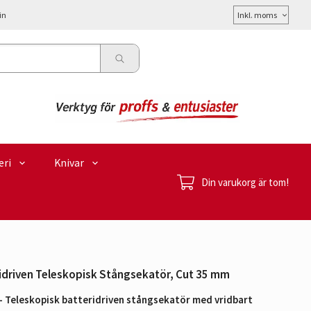
Välj
in
moms
eri
Knivar
Din varukorg är tom!
idriven Teleskopisk Stångsekatör, Cut 35 mm
 Teleskopisk batteridriven stångsekatör med vridbart