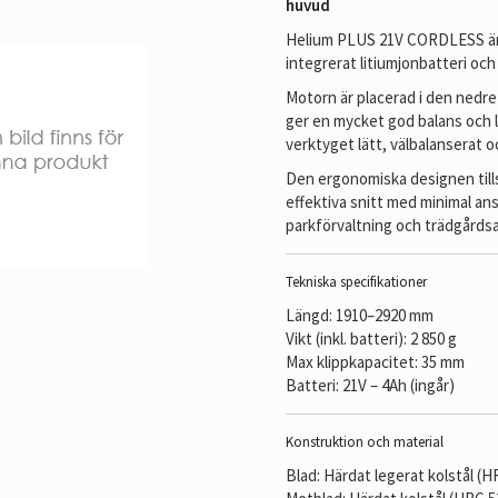
huvud
Helium PLUS 21V CORDLESS är e
integrerat litiumjonbatteri och
Motorn är placerad i den nedre
ger en mycket god balans och l
verktyget lätt, välbalanserat 
Den ergonomiska designen till
effektiva snitt med minimal ans
parkförvaltning och trädgårds
Tekniska specifikationer
Längd: 1910–2920 mm
Vikt (inkl. batteri): 2 850 g
Max klippkapacitet: 35 mm
Batteri: 21V – 4Ah (ingår)
Konstruktion och material
Blad: Härdat legerat kolstål (