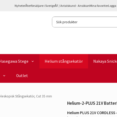
Nyheter
Återförsäljare i Sverige
ÅF / Avtalskund - Ansökan
Mina favoriter
Logga 
Hasegawa Stege
Helium stångsekatör
Nakaya Snick
Outlet
eleskopisk Stångsekatör, Cut 35 mm
Helium-2-PLUS 21V Batter
Helium PLUS 21V CORDLESS –