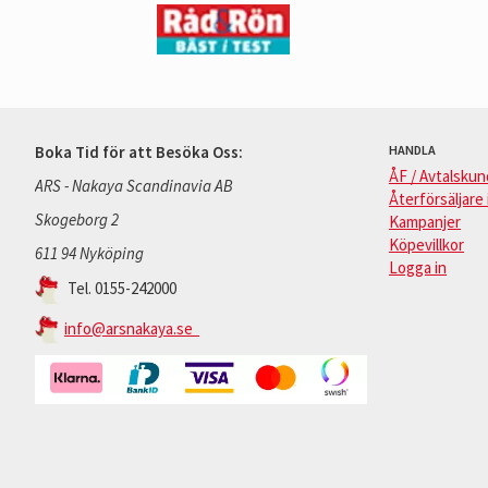
Boka Tid för att Besöka Oss:
HANDLA
ÅF / Avtalskun
ARS - Nakaya Scandinavia AB
Återförsäljare 
Skogeborg 2
Kampanjer
Köpevillkor
611 94 Nyköping
Logga in
Tel. 0155-242000
info@arsnakaya.se