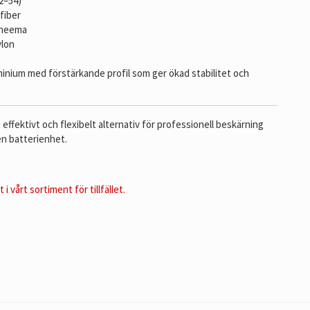
2–54)
fiber
yneema
ylon
inium med förstärkande profil som ger ökad stabilitet och
fektivt och flexibelt alternativ för professionell beskärning
n batterienhet.
i vårt sortiment för tillfället.