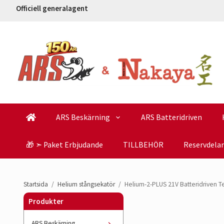
Officiell generalagent
ARS Beskärning
ARS Batteridriven
🎁 ➣ Paket Erbjudande
TILLBEHÖR
Reservdelar
Startsida
/
Helium stångsekatör
/
Helium-2-PLUS 21V Batteridriven T
Produkter
ARS Beskärning