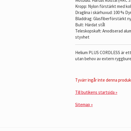
Motblad: Härdat kolstål (HRC 5
Kropp: Nylon förstärkt med kol
Draglina i skärhuvud: 100 % D
Bladdrag: Glasfiberförstärkt n
Bult: Härdat stål
Teleskopskaft: Anodiserad alum
styvhet
Helium PLUS CORDLESS är ett ef
utan behov av extern ryggbure
Tyvärr ingår inte denna produkt 
Till butikens startsida »
Sitemap »