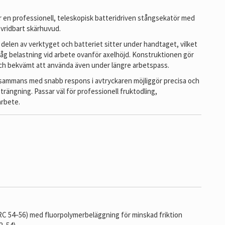
n professionell, teleskopisk batteridriven stångsekatör med
 vridbart skärhuvud.
 delen av verktyget och batteriet sitter under handtaget, vilket
åg belastning vid arbete ovanför axelhöjd. Konstruktionen gör
och bekvämt att använda även under längre arbetspass.
sammans med snabb respons i avtryckaren möjliggör precisa och
trängning. Passar väl för professionell fruktodling,
arbete.
HRC 54–56) med fluorpolymerbeläggning för minskad friktion