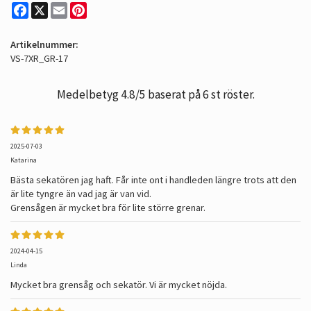
Facebook
X
Email
Pinterest
Artikelnummer:
VS-7XR_GR-17
Medelbetyg
4.8
/5 baserat på
6
st röster.
2025-07-03
Katarina
Bästa sekatören jag haft. Får inte ont i handleden längre trots att den
är lite tyngre än vad jag är van vid.
Grensågen är mycket bra för lite större grenar.
2024-04-15
Linda
Mycket bra grensåg och sekatör. Vi är mycket nöjda.