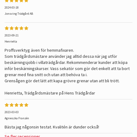
2024-03-18
Jonsving Trädgård AB
2023-09-21
Henrietta
Proffsverktyg även för hemmafixaren.
Som trädgårdsmästare använder jag alltid dessa när jag utför
beskärningsjobb i villaträdgårdar. Rekommenderar kunder att köpa
inför beskärningskurser. Vass sekatör som gör det enkelt att ta bort
grenar med fina snitt och utan att behöva ta i.
Grensågen gör det lätt att kapa grövre grenar utan att bli trött.
Henrietta, Trädgårdsmästare på Hens Trädgårdar
2023-03-03
Agnieszka Franzén
Bästa jag någonsin testat. Kvalitén är dunder också!
Se fler recensioner...