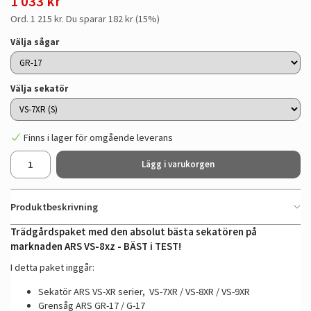
1 033 kr
Ord.
1 215 kr
. Du sparar
182 kr
(
15
%)
Välja sågar
Välja sekatör
Finns i lager för omgående leverans
Lägg i varukorgen
Produktbeskrivning
Trädgårdspaket med den absolut bästa sekatören på
marknaden ARS VS-8xz -
BÄST i TEST!
I detta paket inggår:
Sekatör ARS VS-XR serier, VS-7XR / VS-8XR / VS-9XR
Grensåg ARS GR-17 / G-17