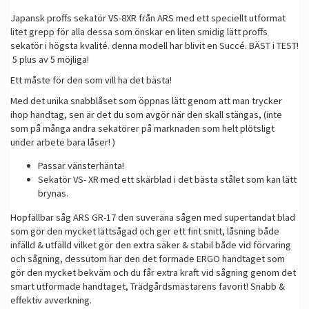
Japansk proffs sekatör VS-8XR från ARS med ett speciellt utformat
litet grepp för alla dessa som önskar en liten smidig lätt proffs
sekatör i högsta kvalité. denna modell har blivit en Succé.
BÄST i TEST!
5 plus av 5 möjliga!
Ett måste för den som vill ha det bästa!
Med det unika snabblåset som öppnas lätt genom att man trycker
ihop handtag, sen är det du som avgör när den skall stängas, (inte
som på många andra sekatörer på marknaden som helt plötsligt
under arbete bara låser! )
Passar vänsterhänta!
Sekatör VS- XR med ett skärblad i det bästa stålet som kan lätt
brynas.
Hopfällbar såg ARS GR-17 den suveräna sågen med supertandat blad
som gör den mycket lättsågad och ger ett fint snitt, låsning både
infälld & utfälld vilket gör den extra säker & stabil både vid förvaring
och sågning, dessutom har den det formade ERGO handtaget som
gör den mycket bekväm och du får extra kraft vid sågning genom det
smart utformade handtaget, Trädgårdsmästarens favorit! Snabb &
effektiv avverkning.