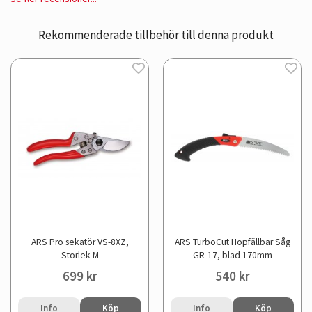
Rekommenderade tillbehör till denna produkt
ARS Pro sekatör VS-8XZ,
ARS TurboCut Hopfällbar Såg
Storlek M
GR-17, blad 170mm
699 kr
540 kr
Info
Köp
Info
Köp