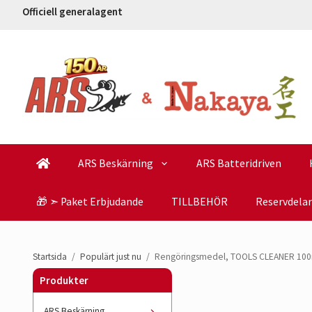
Officiell generalagent
ARS Beskärning
ARS Batteridriven
🎁 ➣ Paket Erbjudande
TILLBEHÖR
Reservdelar
Startsida
/
Populärt just nu
/
Rengöringsmedel, TOOLS CLEANER 100
Produkter
ARS Beskärning