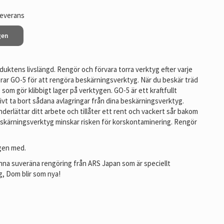
leverans
gen
duktens livslängd. Rengör och förvara torra verktyg efter varje
rar GO-5 för att rengöra beskärningsverktyg. När du beskär träd
 som gör klibbigt lager på verktygen. GO-5 är ett kraftfullt
ivt ta bort sådana avlagringar från dina beskärningsverktyg.
derlättar ditt arbete och tillåter ett rent och vackert sår bakom
skärningsverktyg minskar risken för korskontaminering. Rengör
gen med.
denna suveräna rengöring från ARS Japan som är speciellt
g, Dom blir som nya!