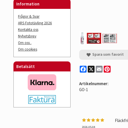
Information
Frågor & Svar
ARS Fototävling 2026
Kontakta oss
Nyhetsbrev
Om oss .
Om cookies
Spara som favorit
Betalsätt
Facebook
X
Email
Pinterest
Artikelnummer:
GO-1
Fläckfr
2026-05-04