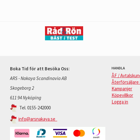
Boka Tid för att Besöka Oss:
HANDLA
ÅF / Avtalskun
ARS - Nakaya Scandinavia AB
Återförsäljare 
Skogeborg 2
Kampanjer
Köpevillkor
611 94 Nyköping
Logga in
Tel. 0155-242000
info@arsnakaya.se