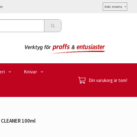
Välj
in
moms
eri
Knivar
Din varukorg är tom!
 CLEANER 100ml