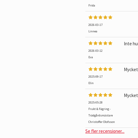
Frida
2026-03-17
Linnea
Inte hu
2026-03-12
Eva
Mycket 
2025-09-17
Elin
Mycket 
2025-05-28
Frukt & Fägring -
Trädgårdsmästare
Christoffer Olofsson
Se fler recensioner...