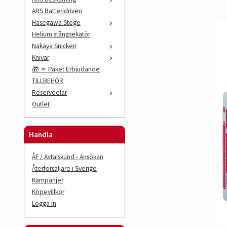
ARS Batteridriven
Hasegawa Stege
Helium stångsekatör
Nakaya Snickeri
Knivar
🎁 ➣ Paket Erbjudande
TILLBEHÖR
Reservdelar
Outlet
Handla
ÅF / Avtalskund - Ansökan
Återförsäljare i Sverige
Kampanjer
Köpevillkor
Logga in