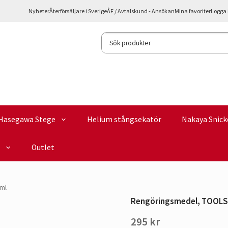
Nyheter
Återförsäljare i Sverige
ÅF / Avtalskund - Ansökan
Mina favoriter
Logga 
Hasegawa Stege
Helium stångsekatör
Nakaya Snick
Outlet
ml
Rengöringsmedel, TOOLS
295 kr