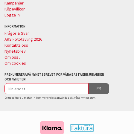
Kampanjer
Köpevillkor
Logga in
INFORMATION
Frågor & Svar
ARS Fototävling 2026
Kontakta oss
Nyhetsbrev
Om oss .
Om cookies
PRENUMERERA PÅ NYHETSBREVET FÖR VÅRA BÄSTA ERBJUDANDEN
OCH NYHETER!
E-
postadress
De uppgifter du matar in kommer endast användas till våra nyhetsbrev.