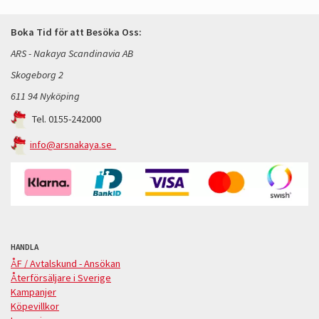
Boka Tid för att Besöka Oss:
ARS - Nakaya Scandinavia AB
Skogeborg 2
611 94 Nyköping
Tel. 0155-242000
info@arsnakaya.se
HANDLA
ÅF / Avtalskund - Ansökan
Återförsäljare i Sverige
Kampanjer
Köpevillkor