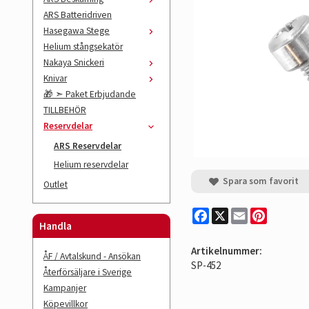
ARS Batteridriven
Hasegawa Stege
Helium stångsekatör
Nakaya Snickeri
Knivar
🎁 ➣ Paket Erbjudande
TILLBEHÖR
Reservdelar
ARS Reservdelar
Helium reservdelar
Spara som favorit
Outlet
Facebook
X
Email
Pinterest
Handla
Artikelnummer:
ÅF / Avtalskund - Ansökan
SP-452
Återförsäljare i Sverige
Kampanjer
Köpevillkor