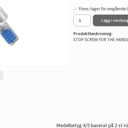
Finns i lager för omgående 
Lägg i varukor
Produktbeskrivning:
STOP SCREW FOR THE HANDLE
Medelbetyg
4
/5 baserat på
2
st rö