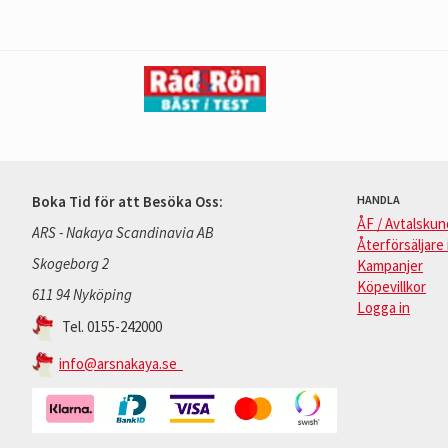
Boka Tid för att Besöka Oss:
HANDLA
ÅF / Avtalskun
ARS - Nakaya Scandinavia AB
Återförsäljare 
Skogeborg 2
Kampanjer
Köpevillkor
611 94 Nyköping
Logga in
Tel. 0155-242000
info@arsnakaya.se