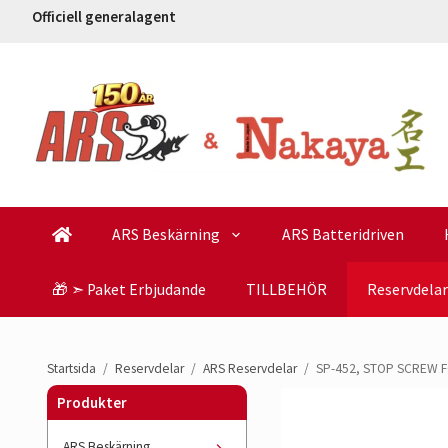
Officiell generalagent
ARS Beskärning
ARS Batteridriven
🎁 ➣ Paket Erbjudande
TILLBEHÖR
Reservdelar
Startsida
/
Reservdelar
/
ARS Reservdelar
/
SP-452, STOP SCREW F
Produkter
ARS Beskärning