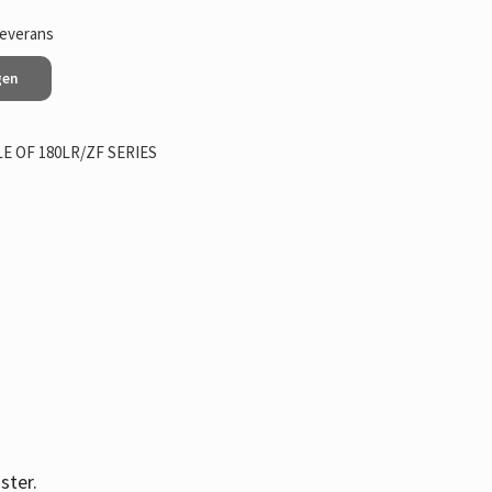
leverans
gen
 OF 180LR/ZF SERIES
ster.