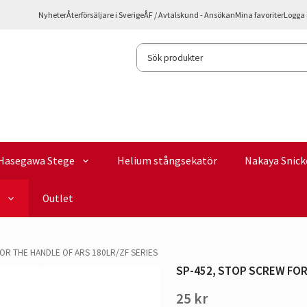
Nyheter
Återförsäljare i Sverige
ÅF / Avtalskund - Ansökan
Mina favoriter
Logga 
Hasegawa Stege
Helium stångsekatör
Nakaya Snick
Outlet
OR THE HANDLE OF ARS 180LR/ZF SERIES
SP-452, STOP SCREW FOR 
25 kr