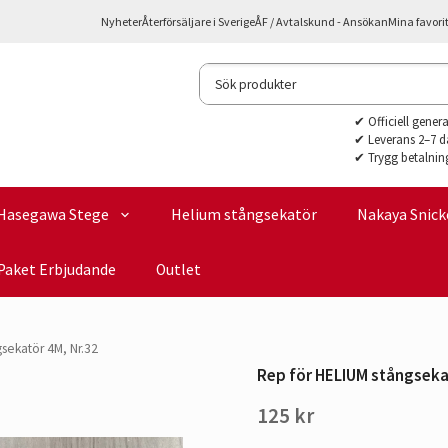
Nyheter
Återförsäljare i Sverige
ÅF / Avtalskund - Ansökan
Mina favori
✔ Officiell gener
✔ Leverans 2–7 d
✔ Trygg betalnin
Hasegawa Stege
Helium stångsekatör
Nakaya Snick
Paket Erbjudande
Outlet
sekatör 4M, Nr.32
Rep för HELIUM stångseka
125 kr