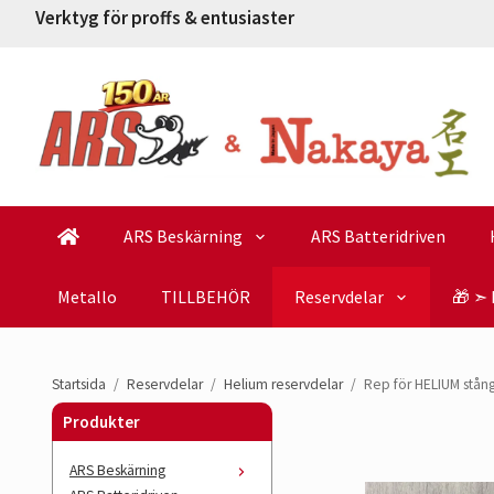
Verktyg för proffs & entusiaster
ARS Beskärning
ARS Batteridriven
Metallo
TILLBEHÖR
Reservdelar
🎁 ➣ 
Startsida
/
Reservdelar
/
Helium reservdelar
/
Rep för HELIUM stång
Produkter
ARS Beskärning