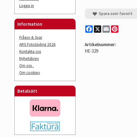
Logga in
Spara som favorit
Information
Facebook
X
Email
Pinterest
Frågor & Svar
Artikelnummer:
ARS Fototävling 2026
HE-329
Kontakta oss
Nyhetsbrev
Om oss .
Om cookies
Betalsätt