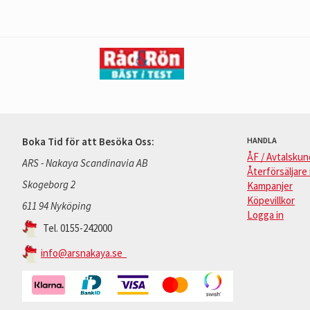
Boka Tid för att Besöka Oss:
HANDLA
ÅF / Avtalskun
ARS - Nakaya Scandinavia AB
Återförsäljare 
Skogeborg 2
Kampanjer
Köpevillkor
611 94 Nyköping
Logga in
Tel. 0155-242000
info@arsnakaya.se