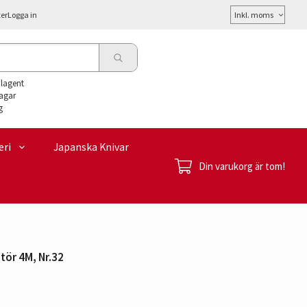
Välj
ter
Logga in
moms
alagent
agar
g
eri
Japanska Knivar
Din varukorg är tom!
tör 4M, Nr.32