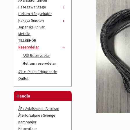
ARS Batteridriven
Hasegawa Stege
Helium stångsekatör
Nakaya Snickeri
Japanska Knivar
Metallo
TILLBEHÖR
Reservdelar
ARS Reservdelar
Helium reservdelar
🎁 ➣ Paket Erbjudande
Outlet
Handla
ÅF / Avtalskund - Ansökan
Återförsäljare i Sverige
Kampanjer
Köpevillkor