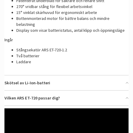
Patenterat underblad för säkrare och renare snitt
270° vridbar stång för flexibel arbetsvinkel
15° vinklat skärhuvud för ergonomiskt arbete
Bottenmonterad motor för bättre balans och mindre
belastning
Display som visar batteristatus, antal klipp och öppningsläge
Ingår
Stångsekatör ARS ET-720-1.2
Två batterier
Laddare
Skötsel av Li-Ion-batteri
Vilken ARS ET-720 passar dig?