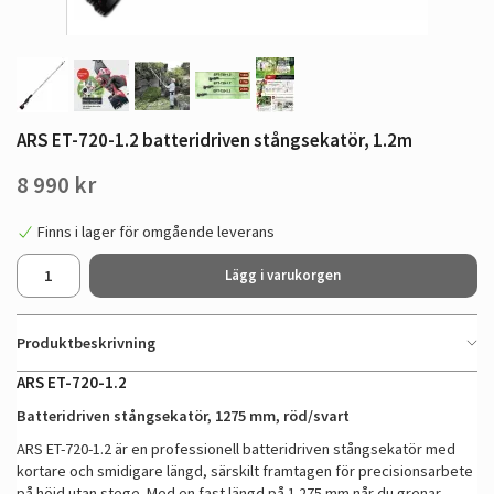
ARS ET-720-1.2 batteridriven stångsekatör, 1.2m
8 990 kr
Finns i lager för omgående leverans
Lägg i varukorgen
Produktbeskrivning
ARS ET-720-1.2
Batteridriven stångsekatör, 1275 mm, röd/svart
ARS ET-720-1.2 är en professionell batteridriven stångsekatör med
kortare och smidigare längd, särskilt framtagen för precisionsarbete
på höjd utan stege. Med en fast längd på 1 275 mm når du grenar