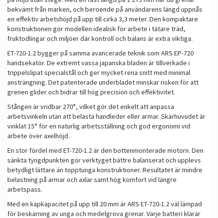
bekvämt från marken, och beroende på användarens längd uppnås
en effektiv arbetshöjd på upp till cirka 3,3 meter. Den kompaktare
konstruktionen gör modellen idealisk för arbete i tätare träd,
fruktodlingar och miljöer där kontroll och balans är extra viktiga.
ET-720-1.2 bygger på samma avancerade teknik som ARS EP-720
handsekatör. De extremt vassa japanska bladen är tillverkade i
trippelslipat specialstål och ger mycket rena snitt med minimal
ansträngning. Det patenterade underbladet minskar risken för att
grenen glider och bidrar till hög precision och effektivitet.
Stången är vridbar 270°, vilket gör det enkelt att anpassa
arbetsvinkeln utan att belasta handleder eller armar. Skärhuvudet är
vinklat 15° för en naturlig arbetsställning och god ergonomi vid
arbete över axelhöjd.
En stor fördel med ET-720-1.2 är den bottenmonterade motorn. Den
sänkta tyngdpunkten gör verktyget bättre balanserat och upplevs
betydligt lättare än topptunga konstruktioner. Resultatet är mindre
belastning på armar och axlar samt hög komfort vid längre
arbetspass.
Med en kapkapacitet på upp till 20 mm är ARS ET-720-1.2 väl lämpad
för beskärning av unga och medelgrova grenar. Varje batteri klarar