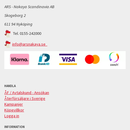
ARS - Nakaya Scandinavia AB
Skogeborg 2
611 94 Nyköping
Tel. 0155-242000
info@arsnakaya.se
HANDLA
ÅF / Avtalskund - Ansökan
Återförsäljare i Sverige
Kampanjer
Köpevillkor
Logga in
INFORMATION