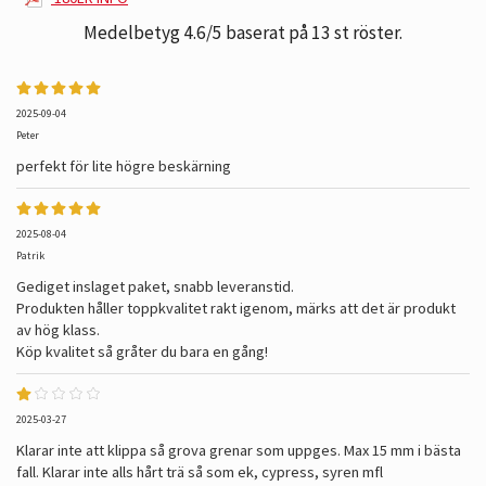
Medelbetyg
4.6
/5 baserat på
13
st röster.
2025-09-04
Peter
perfekt för lite högre beskärning
2025-08-04
Patrik
Gediget inslaget paket, snabb leveranstid.
Produkten håller toppkvalitet rakt igenom, märks att det är produkt
av hög klass.
Köp kvalitet så gråter du bara en gång!
2025-03-27
Klarar inte att klippa så grova grenar som uppges. Max 15 mm i bästa
fall. Klarar inte alls hårt trä så som ek, cypress, syren mfl