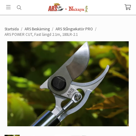
Startsida
/
ARS Beskärning
/
ARS Stångsekatör PRO
/
ARS POWER CUT, Fast längd 2.1m, 180LR-2.1