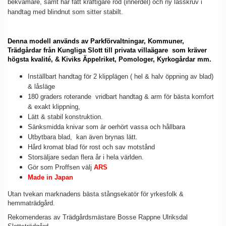
bekvämare, samt har fått kraftigare rod (innerdel) och ny låsskruv i
handtag med blindnut som sitter stabilt.
Denna modell a
nvänds av Parkförvaltningar, Kommuner,
Trädgårdar från Kungliga Slott till privata
villaägare som kräver
högsta kvalité, & Kiviks Äppelriket, Pomologer, Kyrkogårdar mm.
Inställbart handtag för 2 klipplägen ( hel & halv öppning av blad)
& låsläge
180 graders roterande vridbart handtag & arm för bästa komfort
& exakt klippning,
Lätt & stabil konstruktion.
Sänksmidda knivar som är oerhört vassa och hållbara
Utbytbara blad, kan även brynas lätt.
Hård kromat blad för rost och sav motstånd
Storsäljare sedan flera år i hela världen.
Gör som Proffsen välj
ARS
Made in Japan
Utan tvekan marknadens bästa stångsekatör för yrkesfolk &
hemmaträdgård.
Rekomenderas av Trädgårdsmästare Bosse Rappne Ulriksdal