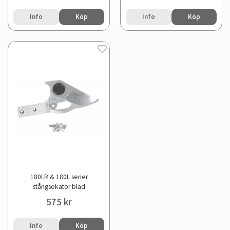
Info
Köp
Info
Köp
180LR & 180L serier
stångsekatör blad
575 kr
Info
Köp