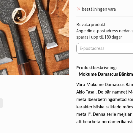
beställningen vara
Bevaka produkt
Ange din e-postadress nedan så
sparas i upp till 180 dagar.
Produktbeskrivning:
Mokume Damascus Bänkmejs
Våra Mokume Damascus Bänk
Akio Tasai. De bär namnet 
metallbearbetningsmetod som 
karakteristiska skiktade mön
metall". Denna serie mejslar 
att bearbeta nordamerikanska