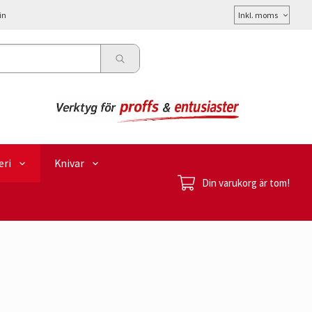
Välj
in
moms
eri
Knivar
Din varukorg är tom!