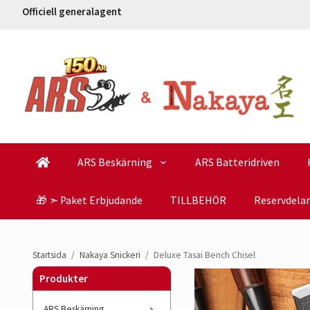
Officiell generalagent
ARS Beskärning
ARS Batteridriven
🎁 ➣ Paket Erbjudande
TILLBEHÖR
Reservdelar
Startsida
/
Nakaya Snickeri
/
Deluxe Tasai Bench Chisel
Produkter
ARS Beskärning