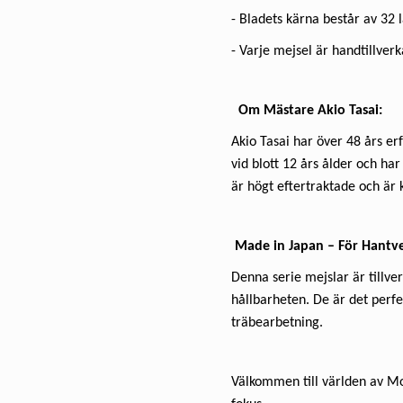
- Bladets kärna består av 32 l
- Varje mejsel är handtillve
Om Mästare Akio Tasai:
Akio Tasai har över 48 års e
vid blott 12 års ålder och har
är högt eftertraktade och är 
Made in Japan – För Hantve
Denna serie mejslar är tillve
hållbarheten. De är det perfe
träbearbetning.
Välkommen till världen av Mo