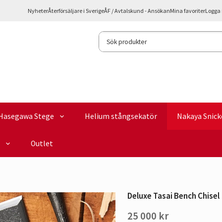
Nyheter
Återförsäljare i Sverige
ÅF / Avtalskund - Ansökan
Mina favoriter
Logga 
Hasegawa Stege
Helium stångsekatör
Nakaya Snick
Outlet
Deluxe Tasai Bench Chisel
25 000 kr