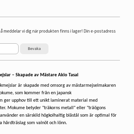
 meddelar vi dig när produkten finns i lager! Din e-postadress
Bevaka
lar – Skapade av Mästare Akio Tasai
mejslar är skapade med omsorg av mästarmejselmakaren
Mokume, som kommer från en japansk
ger upphov till ett unikt laminerat material med
ster. Mokume betyder "träkorns metall" eller "träögons
använder en särskild högkolhaltig blåstål som är optimal för
 hårdträslag som valnöt och lönn.