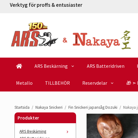
Verktyg för proffs & entusiaster
ARS Beskärning
ARS Batteridriven
Metallo
TILLBEHÖR
Reservdelar
🎁 ➣ 
Startsida
/
Nakaya Snickeri
/
Fin Snickeri japansåg Dozuki
/
Nakaya j
Produkter
ARS Beskärning