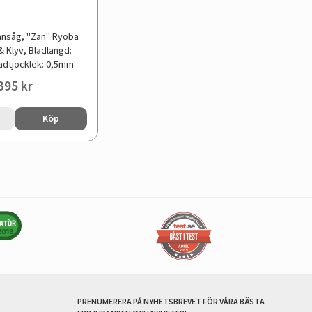
ansåg, "Zan" Ryoba
 Klyv, Bladlängd:
adtjocklek: 0,5mm
395 kr
Köp
PRENUMERERA PÅ NYHETSBREVET FÖR VÅRA BÄSTA