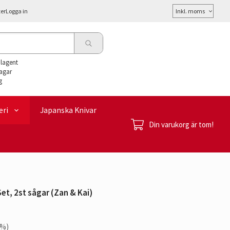
Välj
ter
Logga in
moms
alagent
agar
g
eri
Japanska Knivar
Din varukorg är tom!
et, 2st sågar (Zan & Kai)
%)