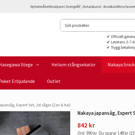
Nyheter
Återförsäljare i Sverige
ÅF / Avtalskund - Ansökan
Mina favori
✔ Officiell gener
✔ Leverans 2–7 d
✔ Trygg betalnin
Hasegawa Stege
Helium stångsekatör
Nakaya Snick
Paket Erbjudande
Outlet
apansåg, Expert Set, 2st sågar (Zan & Kai)
Nakaya japansåg, Expert S
842 kr
Ord.
990 kr
. Du sparar
148 kr
(
15