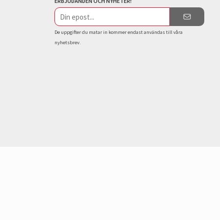
ERBJUDANDEN OCH NYHETER!
E-
postadress
De uppgifter du matar in kommer endast användas till våra
nyhetsbrev.