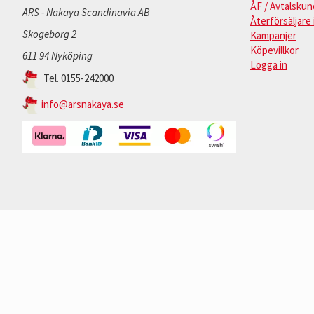
ÅF / Avtalskun
ARS - Nakaya Scandinavia AB
Återförsäljare 
Skogeborg 2
Kampanjer
Köpevillkor
611 94 Nyköping
Logga in
Tel. 0155-242000
info@arsnakaya.se