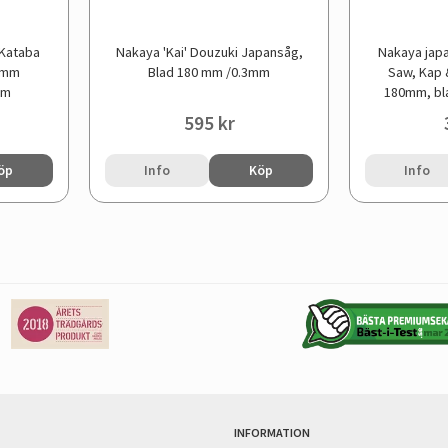
 Kataba
Nakaya 'Kai' Douzuki Japansåg,
Nakaya jap
0 mm
Blad 180 mm /0.3mm
Saw, Kap &
mm
180mm, bl
595 kr
öp
Info
Köp
Info
INFORMATION