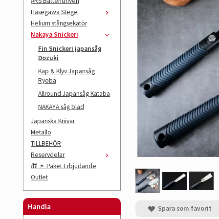
ARS Batteridriven
Hasegawa Stege
Helium stångsekatör
Nakaya Snickeri
Fin Snickeri japansåg
Dozuki
Kap & Klyv Japansåg
Ryoba
Allround Japansåg Kataba
NAKAYA såg blad
Japanska Knivar
Metallo
TILLBEHÖR
Reservdelar
🎁 ➣ Paket Erbjudande
Outlet
Handla
Spara som favorit