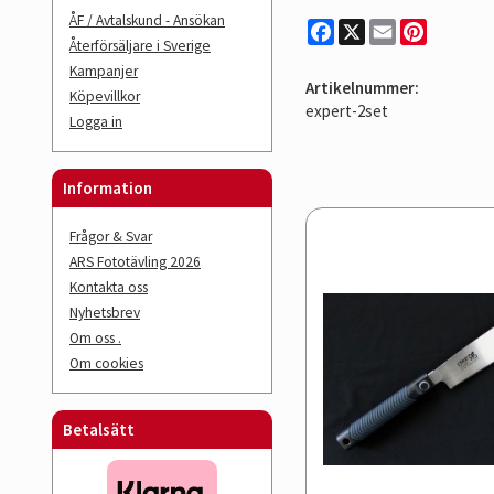
ÅF / Avtalskund - Ansökan
Facebook
X
Email
Pinterest
Återförsäljare i Sverige
Kampanjer
Artikelnummer:
Köpevillkor
expert-2set
Logga in
Information
Frågor & Svar
ARS Fototävling 2026
Kontakta oss
Nyhetsbrev
Om oss .
Om cookies
Betalsätt