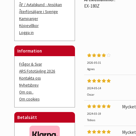
ÅF / Avtalskund - Ansökan
EX-180Z
Återförsäljare i Sverige
Kampanjer
Köpevillkor
Logga in
Information
2026-05-31
Frågor & Svar
Agnes
ARS Fototävling 2026
Kontakta oss
Nyhetsbrev
2024-05-14
Om oss .
Oscar
Om cookies
Mycket 
2024-03-19
Betalsätt
Tobias
Mycket 