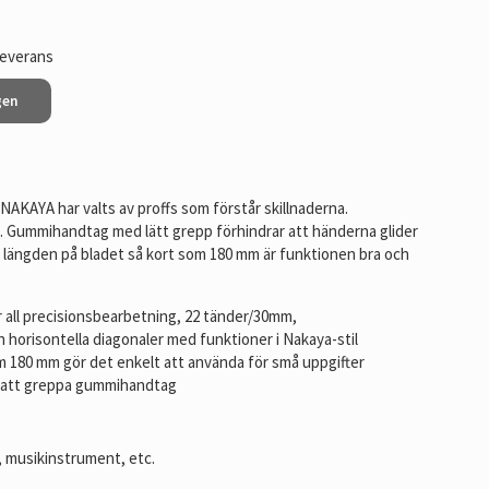
leverans
gen
NAKAYA har valts av proffs som förstår skillnaderna.
ft. Gummihandtag med lätt grepp förhindrar att händerna glider
 längden på bladet så kort som 180 mm är funktionen bra och
r all precisionsbearbetning, 22 tänder/30mm,
ch horisontella diagonaler med funktioner i Nakaya-stil
m 180 mm gör det enkelt att använda för små uppgifter
t att greppa gummihandtag
r, musikinstrument, etc.