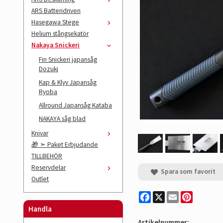
ARS Batteridriven
Hasegawa Stege
Helium stångsekatör
Nakaya Snickeri
Fin Snickeri japansåg
Dozuki
Kap & Klyv Japansåg
Ryoba
Allround Japansåg Kataba
NAKAYA såg blad
Knivar
🎁 ➣ Paket Erbjudande
TILLBEHÖR
Reservdelar
Spara som favorit
Outlet
Facebook
X
Email
Pinterest
Handla
Artikelnummer: