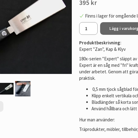
395 kr
Finns i lager för omgående 
Lägg i varukor
Produktbeskrivning:
Expert "Zan", Kap & Klyv
180x-serien "Expert" släppt av 
Expert är en såg med "fri" kra
under arbetet. Genom att göra
praktisk.
0,5 mm tjock sågblad fö
Klipp enkelt vertikala o
Bladlängder så korta so
Använd hållbara och lät
Hur man använder:
Träprodukter, möbler, tillbehö