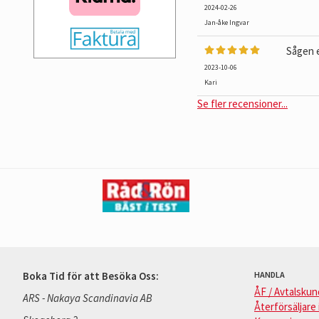
2024-02-26
Jan-åke Ingvar
Sågen e
2023-10-06
Kari
Se fler recensioner...
Boka Tid för att Besöka Oss:
HANDLA
ÅF / Avtalskun
ARS - Nakaya Scandinavia AB
Återförsäljare 