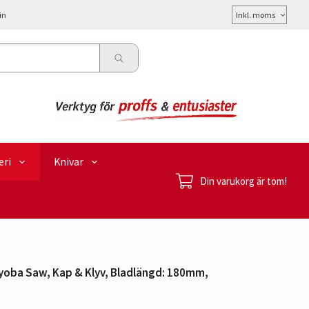
Välj
in
moms
eri
Knivar
Din varukorg är tom!
yoba Saw, Kap & Klyv, Bladlängd: 180mm,