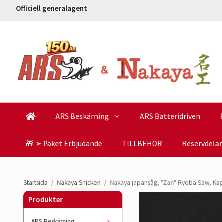
Officiell generalagent
ARS Beskärning
ARS Batteridriven
🎁 ➣ Paket Erbjudande
TILLBEHÖR
Reservdelar
Startsida
/
Nakaya Snickeri
/
Nakaya japansåg, "Zan" Ryoba Saw, Kap
Produkter
ARS Beskärning