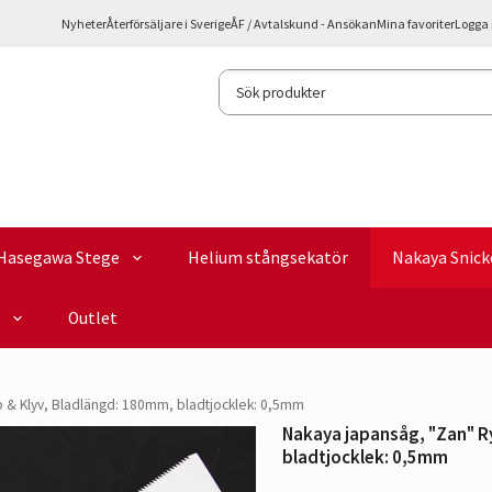
Nyheter
Återförsäljare i Sverige
ÅF / Avtalskund - Ansökan
Mina favoriter
Logga 
Hasegawa Stege
Helium stångsekatör
Nakaya Snick
Outlet
 & Klyv, Bladlängd: 180mm, bladtjocklek: 0,5mm
Nakaya japansåg, "Zan" R
bladtjocklek: 0,5mm