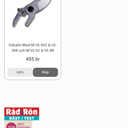
Sekatör Blad till VS-9XZ & VS-
9XR och till VS-9Z & VS-9R
495 kr
Info
Köp