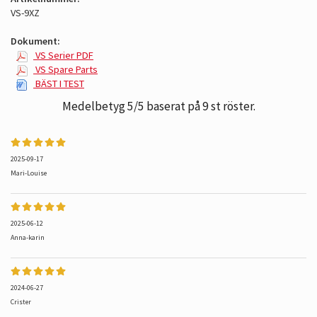
VS-9XZ
Dokument:
VS Serier PDF
VS Spare Parts
BÄST I TEST
Medelbetyg
5
/5 baserat på
9
st röster.
2025-09-17
Mari-Louise
2025-06-12
Anna-karin
2024-06-27
Crister