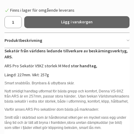
Finns i lager för omgående leverans
Lägg i varukorgen
Produktbeskrivning
Sekatör från världens ledande tillverkare av beskärningsverktyg,
ARS.
ARS Pro Sekatör V9XZ storlek M Med
stor handtag,
Längd: 227mm. Vikt: 257g
Smart snabblås. Brynbara & utbytbara skär.
Nytt smidigt handtag utformat för bästa grepp och komfort, Denna VS-9XZ
från ARS är en 257mm, passar stora händer.. Utan tvekan Världsmarknadens
bästa sekatör i extra stor storlek, både i utformning, komfort, klipp, hållbarhet,
Varför anses ARS Pro sekatörer dom bästa på marknaden:
Smitt stål i skärblad som är hårdkromat vilket ger en mycket vass egg under
lång tid och är lätt att bryna i framtiden,stora uretan dämpkuddar (se bild)
som sitter i fjäder vilket gör klippning bekväm, smart lås mm.