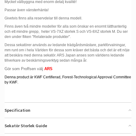
Mycket välbyggna med enorm detalj kvalité!
Passar även vänsterhänta!
Givetvis finns alla reservdelar till denna modell.
Finns även två mindre modeller för alla som önskar en enormt lätthanterlig
och ett mindre grepp, heter VS-7XZ storlek S och VS-8XZ storlek M. Du ser
den under fliken "Relaterade produkter".
Dessa sekatörer används av ledande trädgårdsmästare, parkförvalningar,
mm runt om i hela Världen för dessa som kräver det bästa och det är ett nöje
att beskära med denna sekatör. ARS Japan anses som världens ledande
tillverkare av beskärningsverktyg sedan många år.
Gör som Proffsen välj
ARS
Denna product är KWF Certifierad, Forest
-Technological Approval Committee
.
by KWF
Specification
Sekatör Storlek Guide