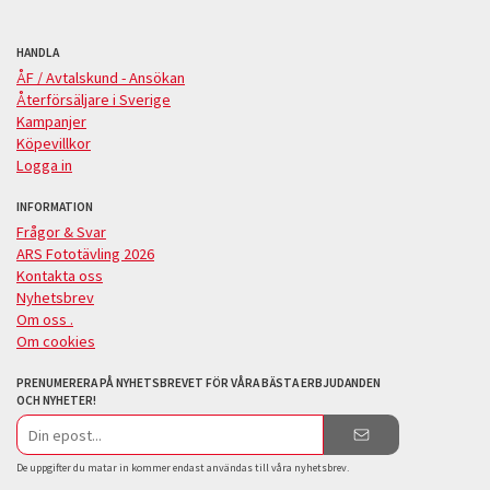
HANDLA
ÅF / Avtalskund - Ansökan
Återförsäljare i Sverige
Kampanjer
Köpevillkor
Logga in
INFORMATION
Frågor & Svar
ARS Fototävling 2026
Kontakta oss
Nyhetsbrev
Om oss .
Om cookies
PRENUMERERA PÅ NYHETSBREVET FÖR VÅRA BÄSTA ERBJUDANDEN
OCH NYHETER!
E-
postadress
De uppgifter du matar in kommer endast användas till våra nyhetsbrev.