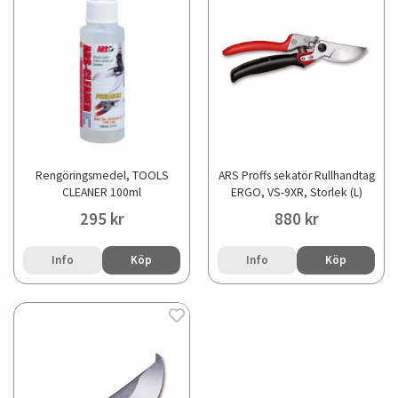
Rengöringsmedel, TOOLS
ARS Proffs sekatör Rullhandtag
CLEANER 100ml
ERGO, VS-9XR, Storlek (L)
295 kr
880 kr
Info
Köp
Info
Köp